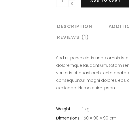
ADD TO CART
DESCRIPTION
ADDITI
REVIEWS (1)
Sed ut perspiciatis unde omnis ist
doloremque laudantium, totam rem 
veritatis et quasi architecto beatae 
consequuntur magni dolores eos qu
explicabo. Nemo enim ipsam
Weight
1 kg
Dimensions
150 × 90 × 90 cm