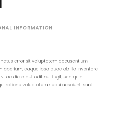
ONAL INFORMATION
e natus error sit voluptatem accusantium
aperiam, eaque ipsa quae ab illo inventore
vitae dicta aut odit aut fugit, sed quia
i ratione voluptatem sequi nesciunt. sunt