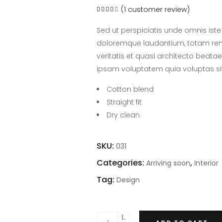
(
1
customer review)
Rated
1
4.00
out
of 5
Sed ut perspiciatis unde omnis ist
based
on
doloremque laudantium, totam rem 
customer
rating
veritatis et quasi architecto beata
ipsam voluptatem quia voluptas si
Cotton blend
Straight fit
Dry clean
SKU:
031
Categories:
,
Arriving soon
Interior
Tag:
Design