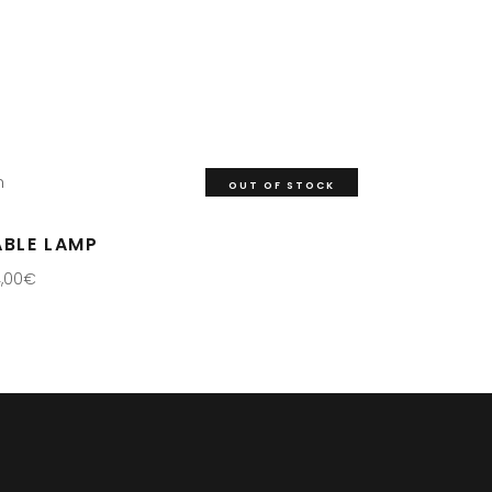
OUT OF STOCK
ABLE LAMP
4,00
€