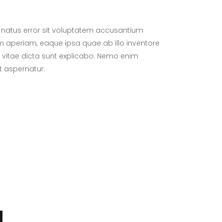
e natus error sit voluptatem accusantium
aperiam, eaque ipsa quae ab illo inventore
e vitae dicta sunt explicabo. Nemo enim
t aspernatur.