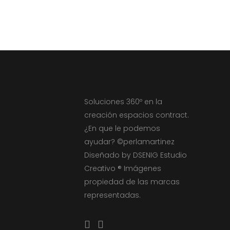
Soluciones 360º en la
creación espacios contract.
¿En que le podemos
ayudar? ©perlamartinez
Diseñado by DSENIG Estudio
Creativo ® Imágenes
propiedad de las marcas
representadas.