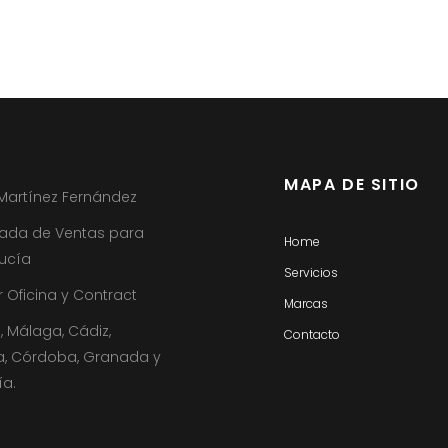
MAPA DE SITIO
 Martínez Fernández
ada de Ventas para
Home
ucía
Servicios
 Oficina y Contract
Marcas
a, Málaga, Cádiz,
Contacto
a, Córdoba, Granada y
ía.