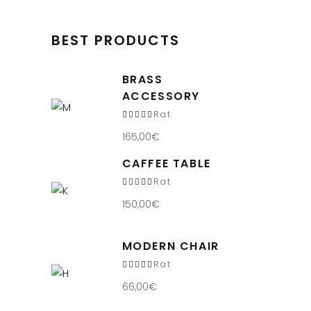
BEST PRODUCTS
BRASS
ACCESSORY
Rated
5.00
out
165,00
€
of 5
CAFFEE TABLE
Rated
5.00
out
150,00
€
of 5
MODERN CHAIR
Rated
4.00
out
66,00
€
of 5