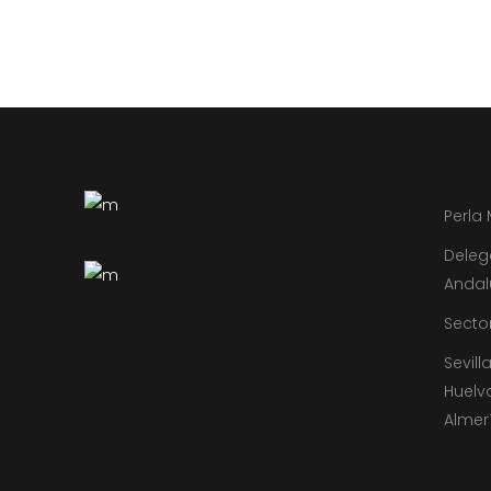
Perla
Deleg
Andal
Sector
Sevill
Huelv
Almer