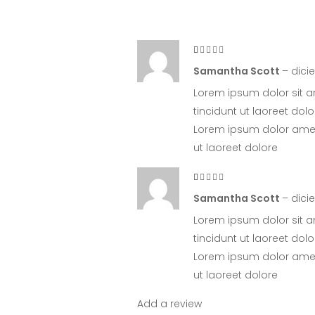
Rated
1
out
Samantha Scott
–
dici
of
5
Lorem ipsum dolor sit a
tincidunt ut laoreet do
Lorem ipsum dolor amet,
ut laoreet dolore
Rated
1
out
Samantha Scott
–
dici
of
5
Lorem ipsum dolor sit a
tincidunt ut laoreet do
Lorem ipsum dolor amet,
ut laoreet dolore
Add a review