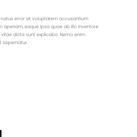
e natus error sit voluptatem accusantium
aperiam, eaque ipsa quae ab illo inventore
e vitae dicta sunt explicabo. Nemo enim
t aspernatur.