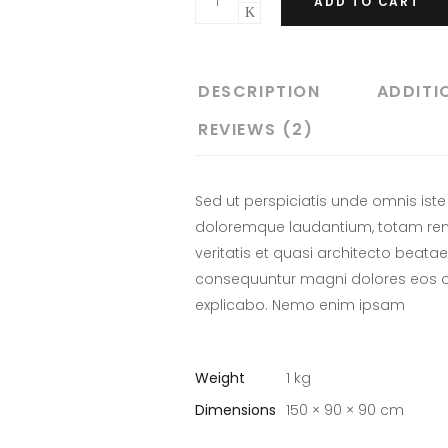
ADD TO CART
DESCRIPTION
ADDITI
REVIEWS (2)
Sed ut perspiciatis unde omnis ist
doloremque laudantium, totam rem 
veritatis et quasi architecto beatae 
consequuntur magni dolores eos qu
explicabo. Nemo enim ipsam
Weight
1 kg
Dimensions
150 × 90 × 90 cm