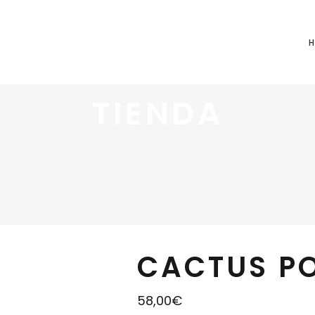
TIENDA
CACTUS P
58,00
€