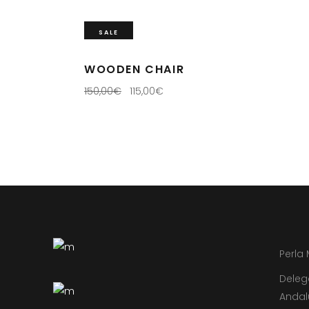
SALE
WOODEN CHAIR
150,00
€
115,00
€
Perla
Deleg
Andal