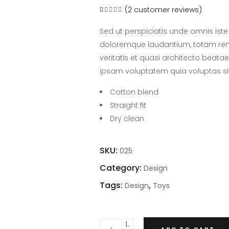
(
2
customer reviews)
Rated
2
1.00
out
of
Sed ut perspiciatis unde omnis ist
5
based
doloremque laudantium, totam rem 
on
customer
veritatis et quasi architecto beata
ratings
ipsam voluptatem quia voluptas si
Cotton blend
Straight fit
Dry clean
SKU:
025
Category:
Design
Tags:
,
Design
Toys