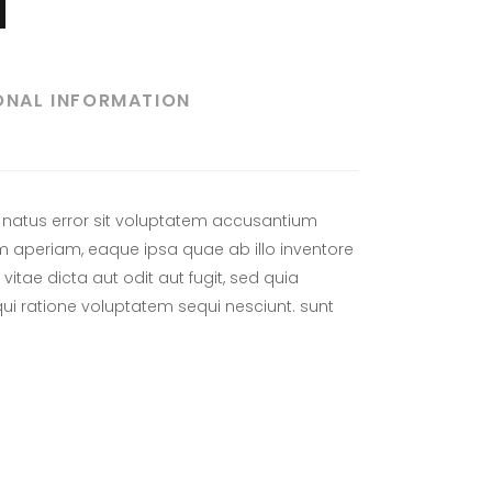
ONAL INFORMATION
e natus error sit voluptatem accusantium
aperiam, eaque ipsa quae ab illo inventore
vitae dicta aut odit aut fugit, sed quia
i ratione voluptatem sequi nesciunt. sunt