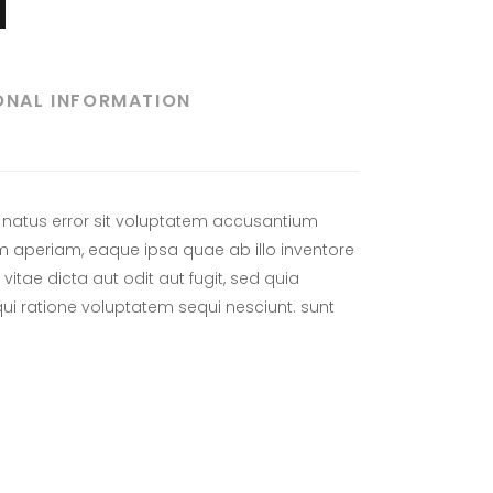
ONAL INFORMATION
e natus error sit voluptatem accusantium
aperiam, eaque ipsa quae ab illo inventore
vitae dicta aut odit aut fugit, sed quia
i ratione voluptatem sequi nesciunt. sunt