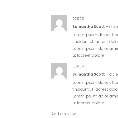
Rated
2
out
Samantha Scott
–
dici
of
5
Lorem ipsum dolor sit a
tincidunt ut laoreet do
Lorem ipsum dolor amet,
ut laoreet dolore
Rated
2
out
Samantha Scott
–
dici
of
5
Lorem ipsum dolor sit a
tincidunt ut laoreet do
Lorem ipsum dolor amet,
ut laoreet dolore
Add a review