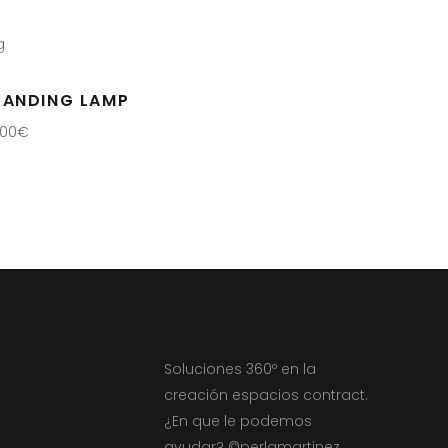
TANDING LAMP
,00
€
Soluciones 360º en la
creación espacios contract.
¿En que le podemos
ayudar? ©perlamartinez