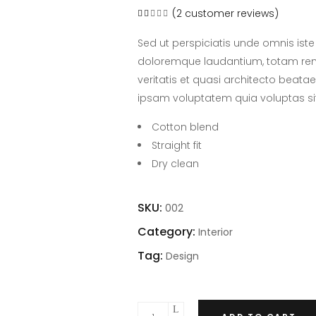
(
2
customer reviews)
Rated
2
2.00
out
of
Sed ut perspiciatis unde omnis ist
5
based
doloremque laudantium, totam rem 
on
customer
veritatis et quasi architecto beata
ratings
ipsam voluptatem quia voluptas si
Cotton blend
Straight fit
Dry clean
SKU:
002
Category:
Interior
Tag:
Design