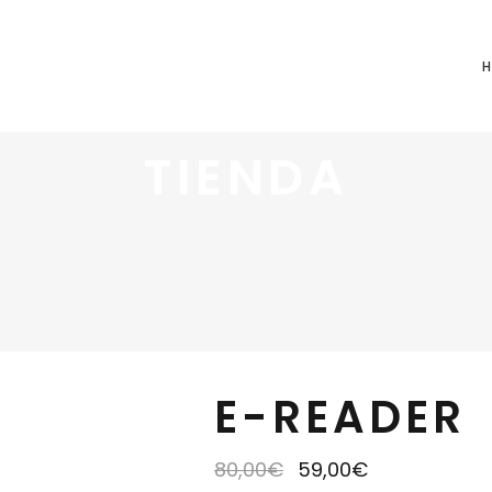
TIENDA
E-READER
80,00
€
59,00
€