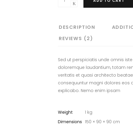
ADD TO CART
DESCRIPTION
ADDITI
REVIEWS (2)
Sed ut perspiciatis unde omnis ist
doloremque laudantium, totam rem 
veritatis et quasi architecto beatae 
consequuntur magni dolores eos qu
explicabo. Nemo enim ipsam
Weight
1 kg
Dimensions
150 × 90 × 90 cm