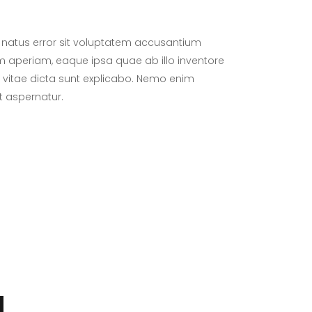
e natus error sit voluptatem accusantium
aperiam, eaque ipsa quae ab illo inventore
e vitae dicta sunt explicabo. Nemo enim
t aspernatur.