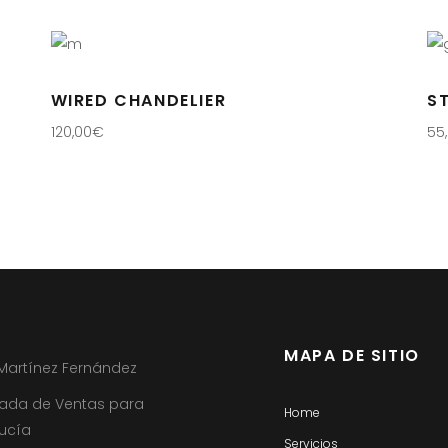
WIRED CHANDELIER
S
120,00
€
55
MAPA DE SITIO
 Martínez Fernández
ada de Ventas para
Home
ucía
Servicios