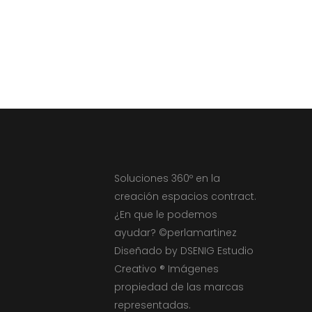
Soluciones 360º en la
creación espacios contract.
¿En que le podemos
ayudar? ©perlamartinez
Diseñado by DSENIG Estudio
Creativo ® Imágenes
propiedad de las marcas
representadas.