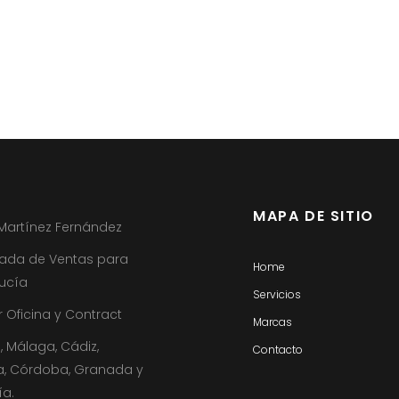
MAPA DE SITIO
 Martínez Fernández
ada de Ventas para
Home
ucía
Servicios
 Oficina y Contract
Marcas
a, Málaga, Cádiz,
Contacto
a, Córdoba, Granada y
ía.