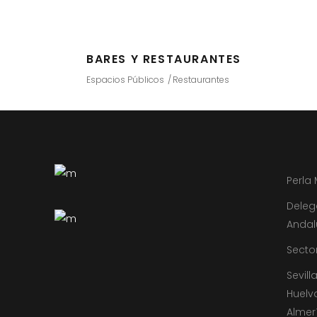
BARES Y RESTAURANTES
Espacios Públicos
Restaurantes
Perla
Deleg
Andal
Sector
Sevill
Huelv
Almer